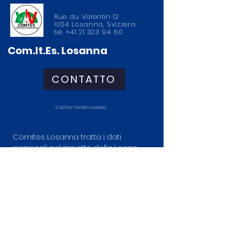
Rue du Valentin 12
1004 Losanna, Svizzera
tel.
+41 21 323 94 60
Com.It.Es. Losanna
CONTATTO
© 2021 by Com.It.Es Losanna
Comites Losanna tratta i dati
personali nel rispetto della Legge
federale sulla protezione dei dati
(LPD). Raccogliamo solo le
informazioni necessarie per
rispondere alle richieste e migliorare
il sito. I dati non vengono ceduti a
terzi per scopi commerciali.
Per esercitare i diritti o per maggiori