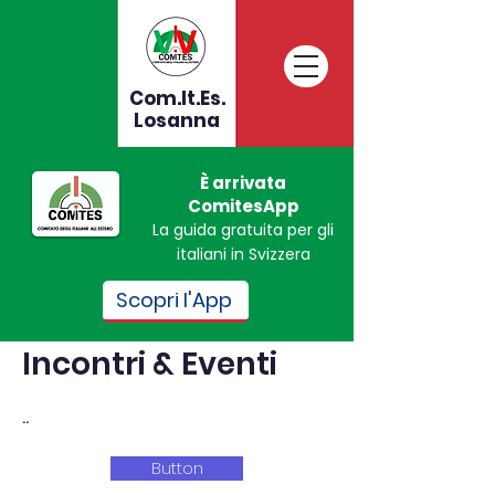
Com.It.Es.
Losanna
È arrivata
ComitesApp
La guida gratuita per gli
italiani in Svizzera
Scopri l'App
Incontri & Eventi
..
Button