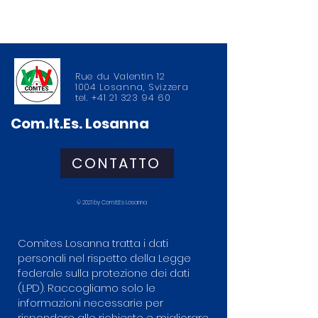
Rue du Valentin 12
1004 Losanna, Svizzera
tel.
+41 21 323 94 60
Com.It.Es. Losanna
CONTATTO
© 2021 by Com.It.Es Losanna
Comites Losanna tratta i dati
personali nel rispetto della Legge
federale sulla protezione dei dati
(LPD). Raccogliamo solo le
informazioni necessarie per
rispondere alle richieste e migliorare