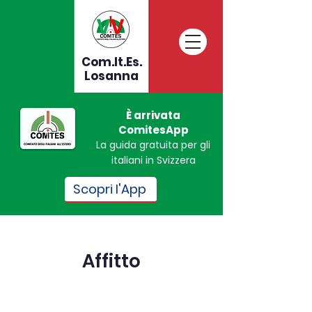
Com.It.Es.
Losanna
È arrivata
ComitesApp
La guida gratuita per gli
italiani in Svizzera
Scopri l'App
Affitto