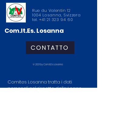
Rue du Valentin 12
1004 Losanna, Svizzera
tel.
+41 21 323 94 60
Com.It.Es. Losanna
CONTATTO
© 2021 by Com.It.Es Losanna
Comites Losanna tratta i dati
personali nel rispetto della Legge
federale sulla protezione dei dati
(LPD). Raccogliamo solo le
informazioni necessarie per
rispondere alle richieste e migliorare
il sito. I dati non vengono ceduti a
terzi per scopi commerciali.
Per esercitare i diritti o per maggiori