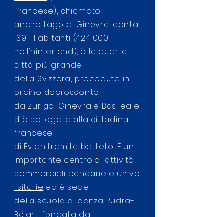
Francese), chiamato
anche
Lago di Ginevra
, conta
139 111 abitanti (424 000
nell'
hinterland
), è la quarta
città più grande
della
Svizzera
, preceduta in
ordine decrescente
da
Zurigo
,
Ginevra
e
Basilea
e
d è collegata alla cittadina
francese
di
Évian
tramite
battello
. È un
importante centro di attività
commerciali
bancarie
e
unive
rsitarie
ed è sede
della
scuola di danza
Rudra-
Béjart
, fondata dal