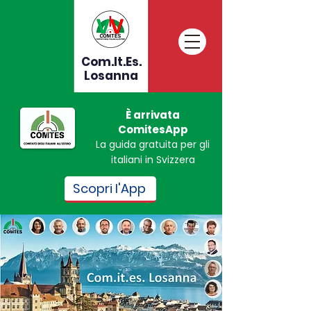
Com.It.Es.
Losanna
È arrivata
ComitesApp
La guida gratuita per gli
italiani in Svizzera
Scopri l'App